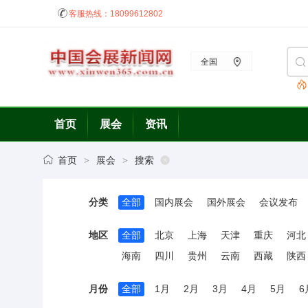
客服热线：
18099612802
全国
首页
展会
资讯
首页
展会
搜索
>
>
分类
全部
国内展会
国外展会
会议发布
地区
全部
北京
上海
天津
重庆
河北
海南
四川
贵州
云南
西藏
陕西
月份
全部
1月
2月
3月
4月
5月
6