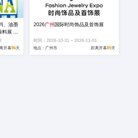
涂料、油墨
2026
广州
国际时尚饰品及首饰展
料展 C
中国国际表
3
时间：2026-10-31 ~ 2026-11-01
览会
离开幕
96
天
地点：广州市
距离开幕
85
天