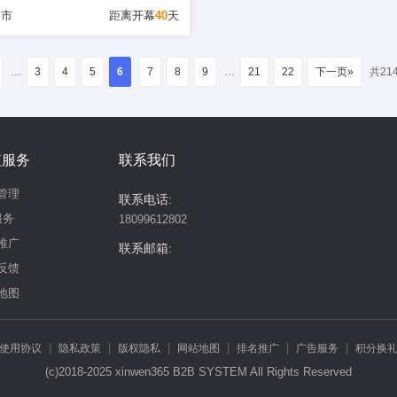
州市
距离开幕
40
天
…
3
4
5
6
7
8
9
…
21
22
下一页»
共21
值服务
联系我们
管理
联系电话:
服务
18099612802
推广
联系邮箱:
反馈
地图
|
|
|
|
|
|
使用协议
隐私政策
版权隐私
网站地图
排名推广
广告服务
积分换
(c)2018-2025 xinwen365 B2B SYSTEM All Rights Reserved