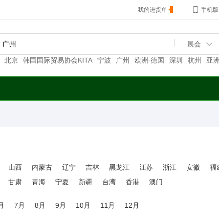
我的进货单
手机版
北京
韩国国际贸易协会KITA
宁波
广州
欧洲-德国
深圳
杭州
亚洲
韩国
欧洲-法国
上海
山西
内蒙古
辽宁
吉林
黑龙江
江苏
浙江
安徽
福
甘肃
青海
宁夏
新疆
台湾
香港
澳门
月
7月
8月
9月
10月
11月
12月