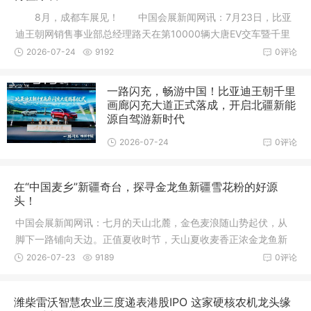
8月，成都车展见！ 中国会展新闻网讯：7月23日，比亚
迪王朝网销售事业部总经理路天在第10000辆大唐EV交车暨千里
画廊闪充
2026-07-24
9192
0评论
一路闪充，畅游中国！比亚迪王朝千里
画廊闪充大道正式落成，开启北疆新能
源自驾游新时代
2026-07-24
0评论
在“中国麦乡”新疆奇台，探寻金龙鱼新疆雪花粉的好源
头！
中国会展新闻网讯：七月的天山北麓，金色麦浪随山势起伏，从
脚下一路铺向天边。正值夏收时节，天山夏收麦香正浓金龙鱼新
疆雪花粉
2026-07-23
9189
0评论
潍柴雷沃智慧农业三度递表港股IPO 这家硬核农机龙头缘