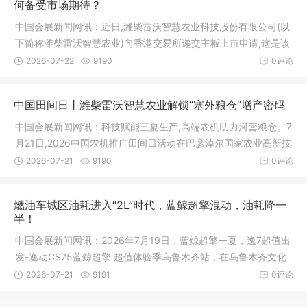
何备受市场期待？
中国会展新闻网讯：近日,潍柴雷沃智慧农业科技股份有限公司(以
下简称潍柴雷沃智慧农业)向香港交易所递交主板上市申请,这是该
公司
2026-07-22
9190
0评论
中国田间日丨潍柴雷沃智慧农业解锁“塞外粮仓”增产密码
中国会展新闻网讯：科技赋能三夏生产,高端农机助力河套粮仓。7
月21日,2026中国农机推广田间日活动在巴彦淖尔国家农业高新技
术产
2026-07-21
9190
0评论
燃油车城区油耗进入“2L”时代，蓝鲸超擎混动，油耗降一
半！
中国会展新闻网讯：2026年7月19日，蓝鲸超擎一夏，逸7超值出
发-逸动CS75蓝鲸超擎 超值体验季乌鲁木齐站，在乌鲁木齐文化
中心六馆
2026-07-21
9191
0评论