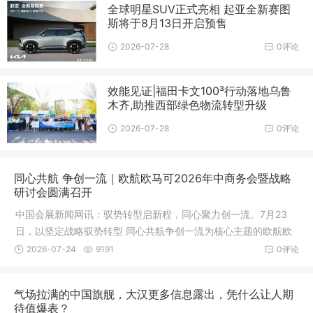
全球明星SUV正式亮相 起亚全新赛图
斯将于8月13日开启预售
2026-07-28
0评论
效能见证|福田卡文100³行动落地乌鲁
木齐,助推西部绿色物流转型升级
2026-07-28
0评论
同心共航 争创一流｜欧航欧马可2026年中商务会暨战略
研讨会圆满召开
中国会展新闻网讯：驭势转型启新程，同心聚力创一流。7月23
日，以坚定战略驭势转型 同心共航争创一流为核心主题的欧航欧
马可事
2026-07-24
9191
0评论
气场拉满的中国旗舰，大汉更多信息露出，凭什么让人期
待值爆表？