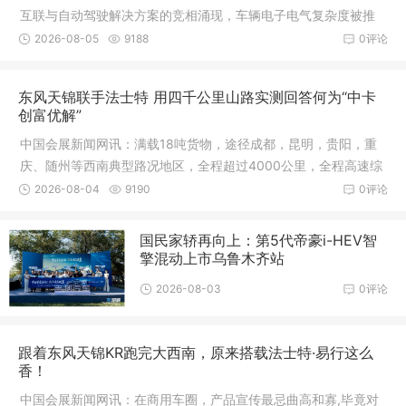
互联与自动驾驶解决方案的竞相涌现，车辆电子电气复杂度被推
向新高。
2026-08-05
9188
0评论
东风天锦联手法士特 用四千公里山路实测回答何为“中卡
创富优解”
中国会展新闻网讯：满载18吨货物，途径成都，昆明，贵阳，重
庆、随州等西南典型路况地区，全程超过4000公里，全程高速综
合百公
2026-08-04
9190
0评论
国民家轿再向上：第5代帝豪i-HEV智
擎混动上市乌鲁木齐站
2026-08-03
0评论
跟着东风天锦KR跑完大西南，原来搭载法士特·易行这么
香！
中国会展新闻网讯：在商用车圈，产品宣传最忌曲高和寡,毕竟对