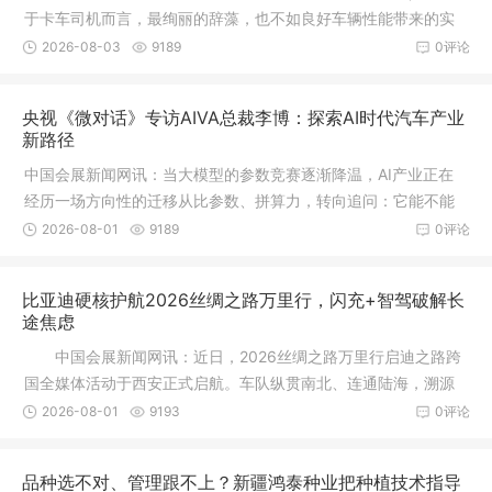
于卡车司机而言，最绚丽的辞藻，也不如良好车辆性能带来的实
在收益
2026-08-03
9189
0评论
央视《微对话》专访AIVA总裁李博：探索AI时代汽车产业
新路径
中国会展新闻网讯：当大模型的参数竞赛逐渐降温，AI产业正在
经历一场方向性的迁移从比参数、拼算力，转向追问：它能不能
真正进入
2026-08-01
9189
0评论
比亚迪硬核护航2026丝绸之路万里行，闪充+智驾破解长
途焦虑
中国会展新闻网讯：近日，2026丝绸之路万里行启迪之路跨
国全媒体活动于西安正式启航。车队纵贯南北、连通陆海，溯源
药、瓷、
2026-08-01
9193
0评论
品种选不对、管理跟不上？新疆鸿泰种业把种植技术指导