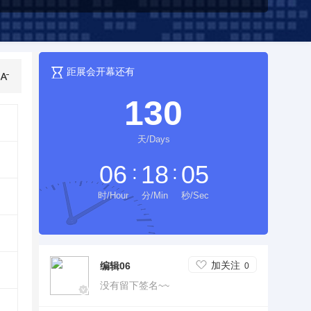
距展会开幕还有
130
天/Days
06
18
04
:
:
时/Hour
分/Min
秒/Sec
加关注
编辑06
0
没有留下签名~~