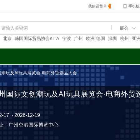
我的进货单
手机版
北京
韩国国际贸易协会KITA
宁波
广州
欧洲-德国
深圳
杭州
亚洲
韩国
欧洲-法国
上海
创潮玩及AI玩具展览会·电商外贸选品大会
6广州国际文创潮玩及AI玩具展览会·电商外贸
2-17 ~ 2026-12-19
址：
广州空港国际博览中心