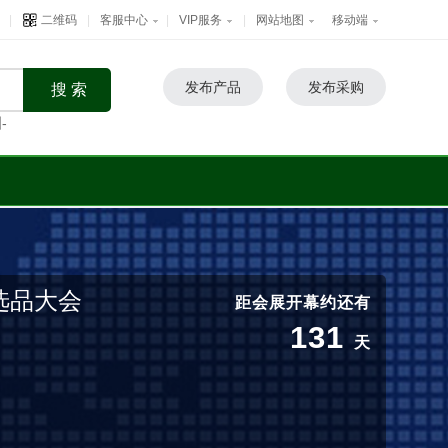
|
二维码
|
客服中心
|
VIP服务
|
网站地图
移动端
发布产品
发布采购
-
选品大会
距会展开幕约还有
131
天