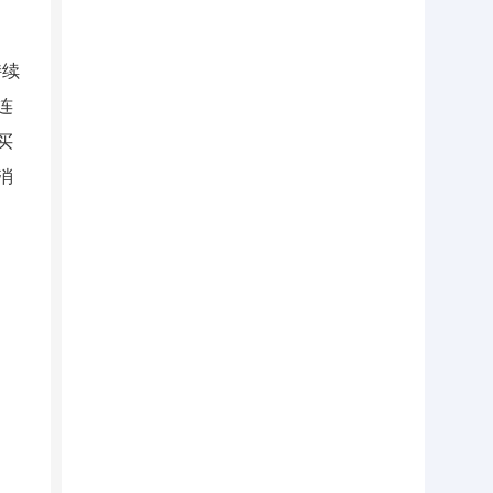
持续
连
买
消