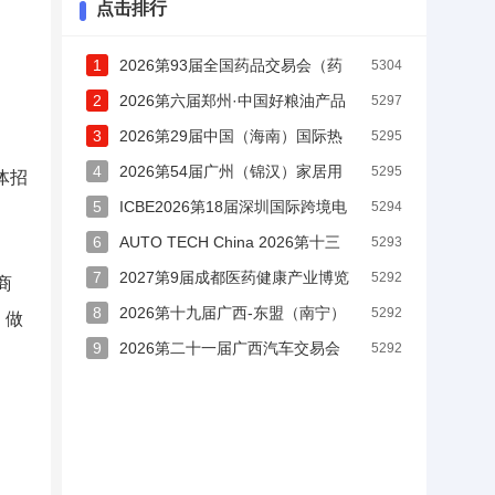
点击排行
1
2026第93届全国药品交易会（药
5304
交会 PHARMCHINA）
2
2026第六届郑州·中国好粮油产品
5297
及机械设备技术交易大会
3
2026第29届中国（海南）国际热
5295
带农产品冬季交易会（海南冬交会 海口冬交
4
2026第54届广州（锦汉）家居用
5295
体招
会）
品及礼品展览会（锦汉家居礼品展 JINHAN FA
5
ICBE2026第18届深圳国际跨境电
5294
IR）
商交易博览会（跨交会 ICBE）
6
AUTO TECH China 2026第十三
5293
届广州国际汽车零部件及加工技术、汽车模具
7
2027第9届成都医药健康产业博览
5292
商
展览会
会（成都药交会）
8
2026第十九届广西-东盟（南宁）
5292
、做
国际汽车展览会暨新能源·智能汽车展 | 房车露
9
2026第二十一届广西汽车交易会
5292
营展（尚格车展）
暨新能源·智能汽车展（尚格车展）