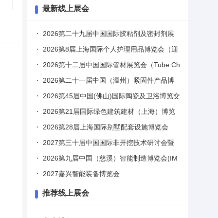
最新线上展会
2026第二十九届中国国际胶粘剂及密封剂展
览会（ASE CHINA ）第21届中国国际胶粘带
2026第8届上海国际个人护理用品博览会（迎
与薄膜展览会（TF-EXPO CHINA）
河个护展 PCE）
2026第十二届中国国际管材展览会（Tube Ch
ina 2026）
2026第二十一届中国（温州）紧固件产品博
览会（紧博会）
2026第45届中国(佛山)国际陶瓷及卫浴博览交
易会（佛山陶博会）
2026第21届国际绿色建筑建材（上海）博览
会
2026第28届上海国际别墅配套设施博览会
（上海别墅展）
2027第三十届中国国际非开挖技术研讨会暨
展览会（ITTC）
2026第九届中国（慈溪）智能制造博览会(IM
E-CIXI)
2027嘉兴智能装备博览会
推荐线上展会