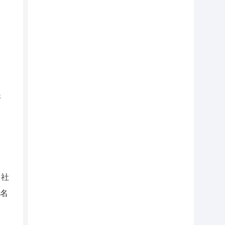
异
、社
联名