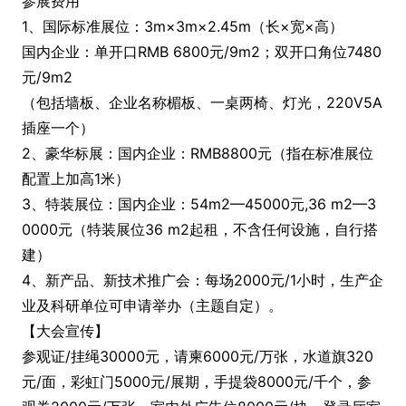
参展费用
1、国际标准展位：3m×3m×2.45m（长×宽×高）
国内企业：单开口RMB 6800元/9m2；双开口角位7480
元/9m2
（包括墙板、企业名称楣板、一桌两椅、灯光，220V5A
插座一个）
2、豪华标展：国内企业：RMB8800元（指在标准展位
配置上加高1米）
3、特装展位：国内企业：54m2—45000元,36 m2—3
0000元（特装展位36 m2起租，不含任何设施，自行搭
建）
4、新产品、新技术推广会：每场2000元/1小时，生产企
业及科研单位可申请举办（主题自定）。
【大会宣传】
参观证/挂绳30000元，请柬6000元/万张，水道旗320
元/面，彩虹门5000元/展期，手提袋8000元/千个，参